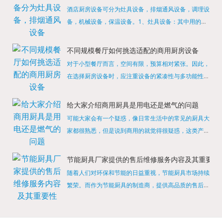
酒店厨房设备可分为灶具设备，排烟通风设备，调理设
备，机械设备，保温设备。1、灶具设备：其中用的较
多的就是燃气，电热等，所以灶具设备肯定是一定不可
缺少的，经过相关检测证明的合格设备才能进行使用，
不同规模餐厅如何挑选适配的商用厨房设备
现如今，...
对于小型餐厅而言，空间有限，预算相对紧张。因此，
在选择厨房设备时，应注重设备的紧凑性与多功能性。
例如，可以选择集烤箱、蒸箱、微波炉于一体的多功能
烹饪设备，既能节省空间，又能满足多样化的烹饪需
给大家介绍商用厨具是用电还是燃气的问题
求。同时，...
可能大家会有一个疑惑，像日常生活中的常见的厨具大
家都很熟悉，但是说到商用的就觉得很疑惑，这类产品
为什么叫商用厨具？难道家里的是家用的，像那些大酒
店用的就是商用的吗?还真别说，真被大家猜对了，这
节能厨具厂家提供的售后维修服务内容及其重要性
类产品就...
随着人们对环保和节能的日益重视，节能厨具市场持续
繁荣。而作为节能厨具的制造商，提供高品质的售后维
修服务是提升品牌形象和客户满意度的重要一环。提供
产品安装服务是售后维修的基础。对于新购买的节能厨