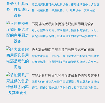
酒店厨房设备可分为灶具设备，排烟通风设备，调理设
备，机械设备，保温设备。1、灶具设备：其中用的较
多的就是燃气，电热等，所以灶具设备肯定是一定不可
缺少的，经过相关检测证明的合格设备才能进行使用，
不同规模餐厅如何挑选适配的商用厨房设备
现如今，...
对于小型餐厅而言，空间有限，预算相对紧张。因此，
在选择厨房设备时，应注重设备的紧凑性与多功能性。
例如，可以选择集烤箱、蒸箱、微波炉于一体的多功能
烹饪设备，既能节省空间，又能满足多样化的烹饪需
给大家介绍商用厨具是用电还是燃气的问题
求。同时，...
可能大家会有一个疑惑，像日常生活中的常见的厨具大
家都很熟悉，但是说到商用的就觉得很疑惑，这类产品
为什么叫商用厨具？难道家里的是家用的，像那些大酒
店用的就是商用的吗?还真别说，真被大家猜对了，这
节能厨具厂家提供的售后维修服务内容及其重要性
类产品就...
随着人们对环保和节能的日益重视，节能厨具市场持续
繁荣。而作为节能厨具的制造商，提供高品质的售后维
修服务是提升品牌形象和客户满意度的重要一环。提供
产品安装服务是售后维修的基础。对于新购买的节能厨