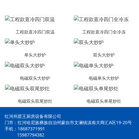
工程款直冷四门双温
工程款直冷四门全冷冻
单头大炒炉
双头大炒炉
电磁双头大炒炉
电磁单头大炒炉
电磁双头双尾炒灶
电磁双头单尾炒灶
红河州星王厨房设备有限公司
门市：红河哈尼族彝族自治州蒙自市文澜镇滇南大商汇A区19-20号
手机：18687371991
15987794382