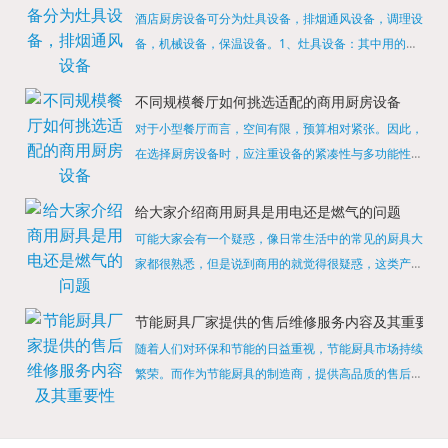
酒店厨房设备可分为灶具设备，排烟通风设备，调理设
备，机械设备，保温设备。1、灶具设备：其中用的较
多的就是燃气，电热等，所以灶具设备肯定是一定不可
缺少的，经过相关检测证明的合格设备才能进行使用，
不同规模餐厅如何挑选适配的商用厨房设备
现如今，...
对于小型餐厅而言，空间有限，预算相对紧张。因此，
在选择厨房设备时，应注重设备的紧凑性与多功能性。
例如，可以选择集烤箱、蒸箱、微波炉于一体的多功能
烹饪设备，既能节省空间，又能满足多样化的烹饪需
给大家介绍商用厨具是用电还是燃气的问题
求。同时，...
可能大家会有一个疑惑，像日常生活中的常见的厨具大
家都很熟悉，但是说到商用的就觉得很疑惑，这类产品
为什么叫商用厨具？难道家里的是家用的，像那些大酒
店用的就是商用的吗?还真别说，真被大家猜对了，这
节能厨具厂家提供的售后维修服务内容及其重要性
类产品就...
随着人们对环保和节能的日益重视，节能厨具市场持续
繁荣。而作为节能厨具的制造商，提供高品质的售后维
修服务是提升品牌形象和客户满意度的重要一环。提供
产品安装服务是售后维修的基础。对于新购买的节能厨