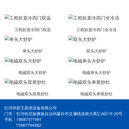
工程款直冷四门双温
工程款直冷四门全冷冻
单头大炒炉
双头大炒炉
电磁双头大炒炉
电磁单头大炒炉
电磁双头双尾炒灶
电磁双头单尾炒灶
红河州星王厨房设备有限公司
门市：红河哈尼族彝族自治州蒙自市文澜镇滇南大商汇A区19-20号
手机：18687371991
15987794382