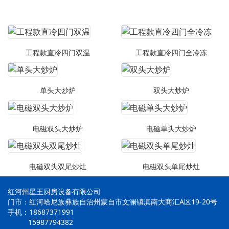
工程款直冷四门双温
工程款直冷四门全冷冻
单头大炒炉
双头大炒炉
电磁双头大炒炉
电磁单头大炒炉
电磁双头双尾炒灶
电磁双头单尾炒灶
红河州星王厨房设备有限公司
门市：红河哈尼族彝族自治州蒙自市文澜镇滇南大商汇A区19-20号
手机：18687371991
15987794382