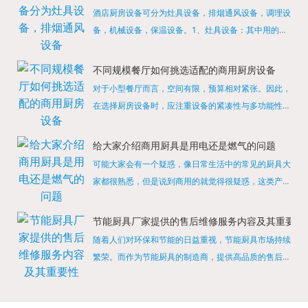
酒店厨房设备可分为灶具设备，排烟通风设备，调理设
备，机械设备，保温设备。1、灶具设备：其中用的较
多的就是燃气，电热等，所以灶具设备肯定是一定不可
缺少的，经过相关检测证明的合格设备才能进行使用，
不同规模餐厅如何挑选适配的商用厨房设备
现如今，...
对于小型餐厅而言，空间有限，预算相对紧张。因此，
在选择厨房设备时，应注重设备的紧凑性与多功能性。
例如，可以选择集烤箱、蒸箱、微波炉于一体的多功能
烹饪设备，既能节省空间，又能满足多样化的烹饪需
给大家介绍商用厨具是用电还是燃气的问题
求。同时，...
可能大家会有一个疑惑，像日常生活中的常见的厨具大
家都很熟悉，但是说到商用的就觉得很疑惑，这类产品
为什么叫商用厨具？难道家里的是家用的，像那些大酒
店用的就是商用的吗?还真别说，真被大家猜对了，这
节能厨具厂家提供的售后维修服务内容及其重要性
类产品就...
随着人们对环保和节能的日益重视，节能厨具市场持续
繁荣。而作为节能厨具的制造商，提供高品质的售后维
修服务是提升品牌形象和客户满意度的重要一环。提供
产品安装服务是售后维修的基础。对于新购买的节能厨