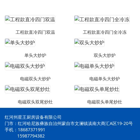
工程款直冷四门双温
工程款直冷四门全冷冻
单头大炒炉
双头大炒炉
电磁双头大炒炉
电磁单头大炒炉
电磁双头双尾炒灶
电磁双头单尾炒灶
红河州星王厨房设备有限公司
门市：红河哈尼族彝族自治州蒙自市文澜镇滇南大商汇A区19-20号
手机：18687371991
15987794382