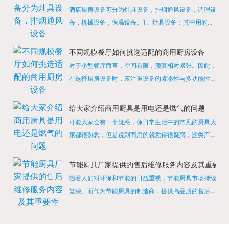
酒店厨房设备可分为灶具设备，排烟通风设备，调理设
备，机械设备，保温设备。1、灶具设备：其中用的较
多的就是燃气，电热等，所以灶具设备肯定是一定不可
缺少的，经过相关检测证明的合格设备才能进行使用，
不同规模餐厅如何挑选适配的商用厨房设备
现如今，...
对于小型餐厅而言，空间有限，预算相对紧张。因此，
在选择厨房设备时，应注重设备的紧凑性与多功能性。
例如，可以选择集烤箱、蒸箱、微波炉于一体的多功能
烹饪设备，既能节省空间，又能满足多样化的烹饪需
给大家介绍商用厨具是用电还是燃气的问题
求。同时，...
可能大家会有一个疑惑，像日常生活中的常见的厨具大
家都很熟悉，但是说到商用的就觉得很疑惑，这类产品
为什么叫商用厨具？难道家里的是家用的，像那些大酒
店用的就是商用的吗?还真别说，真被大家猜对了，这
节能厨具厂家提供的售后维修服务内容及其重要性
类产品就...
随着人们对环保和节能的日益重视，节能厨具市场持续
繁荣。而作为节能厨具的制造商，提供高品质的售后维
修服务是提升品牌形象和客户满意度的重要一环。提供
产品安装服务是售后维修的基础。对于新购买的节能厨