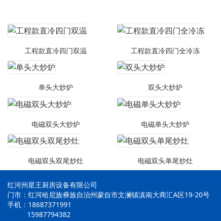
工程款直冷四门双温
工程款直冷四门全冷冻
单头大炒炉
双头大炒炉
电磁双头大炒炉
电磁单头大炒炉
电磁双头双尾炒灶
电磁双头单尾炒灶
红河州星王厨房设备有限公司
门市：红河哈尼族彝族自治州蒙自市文澜镇滇南大商汇A区19-20号
手机：18687371991
15987794382