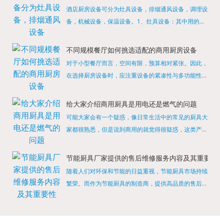
酒店厨房设备可分为灶具设备，排烟通风设备，调理设
备，机械设备，保温设备。1、灶具设备：其中用的较
多的就是燃气，电热等，所以灶具设备肯定是一定不可
缺少的，经过相关检测证明的合格设备才能进行使用，
不同规模餐厅如何挑选适配的商用厨房设备
现如今，...
对于小型餐厅而言，空间有限，预算相对紧张。因此，
在选择厨房设备时，应注重设备的紧凑性与多功能性。
例如，可以选择集烤箱、蒸箱、微波炉于一体的多功能
烹饪设备，既能节省空间，又能满足多样化的烹饪需
给大家介绍商用厨具是用电还是燃气的问题
求。同时，...
可能大家会有一个疑惑，像日常生活中的常见的厨具大
家都很熟悉，但是说到商用的就觉得很疑惑，这类产品
为什么叫商用厨具？难道家里的是家用的，像那些大酒
店用的就是商用的吗?还真别说，真被大家猜对了，这
节能厨具厂家提供的售后维修服务内容及其重要性
类产品就...
随着人们对环保和节能的日益重视，节能厨具市场持续
繁荣。而作为节能厨具的制造商，提供高品质的售后维
修服务是提升品牌形象和客户满意度的重要一环。提供
产品安装服务是售后维修的基础。对于新购买的节能厨