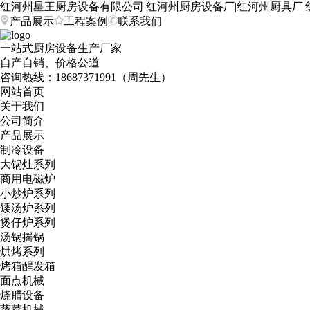
红河州星王厨房设备有限公司|红河州厨房设备厂|红河州厨具厂|
产品展示
工程案例
联系我们
一站式厨房设备生产厂家
自产自销、价格公道
咨询热线：
18687371991（周先生）
网站首页
关于我们
公司简介
产品展示
制冷设备
大锅灶系列
商用电磁炉
小炒炉系列
矮汤炉系列
煲仔炉系列
汤锅摇锅
烘烤系列
烤箱醒发箱
面点机械
烧腊设备
蔬菜机械