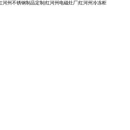
红河州不锈钢制品定制|红河州电磁灶厂|红河州冷冻柜