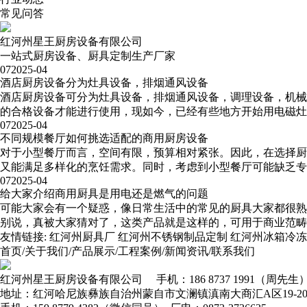
常见问答
红河州星王厨房设备有限公司
一站式厨房设备、厨具定制生产厂家
07
2025-04
酒店厨房设备分为灶具设备，排烟通风设备
酒店厨房设备可分为灶具设备，排烟通风设备，调理设备，机械
的合格设备才能进行使用，现如今，已经有些地方开始用电磁灶
07
2025-04
不同规模餐厅如何挑选适配的商用厨房设备
对于小型餐厅而言，空间有限，预算相对紧张。因此，在选择厨
又能满足多样化的烹饪需求。同时，考虑到小型餐厅可能缺乏专业
07
2025-04
给大家介绍商用厨具是用电还是燃气的问题
可能大家会有一个疑惑，像日常生活中的常见的厨具大家都很熟
别说，真被大家猜对了，这类产品就是这样的，可用于商业范畴
友情链接:
红河州厨具厂
红河州不锈钢制品定制
红河州冰箱冷冻
首页
/
关于我们
/
产品展示
/
工程案例
/
新闻资讯
/
联系我们
红河州星王厨房设备有限公司
手机：186 8737 1991（周先生
地址：红河哈尼族彝族自治州蒙自市文澜镇滇南大商汇A区19-2