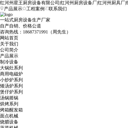
红河州星王厨房设备有限公司|红河州厨房设备厂|红河州厨具厂|
产品展示
工程案例
联系我们
一站式厨房设备生产厂家
自产自销、价格公道
咨询热线：
18687371991（周先生）
网站首页
关于我们
公司简介
产品展示
制冷设备
大锅灶系列
商用电磁炉
小炒炉系列
矮汤炉系列
煲仔炉系列
汤锅摇锅
烘烤系列
烤箱醒发箱
面点机械
烧腊设备
蔬菜机械