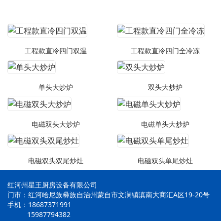
工程款直冷四门双温
工程款直冷四门全冷冻
单头大炒炉
双头大炒炉
电磁双头大炒炉
电磁单头大炒炉
电磁双头双尾炒灶
电磁双头单尾炒灶
红河州星王厨房设备有限公司
门市：红河哈尼族彝族自治州蒙自市文澜镇滇南大商汇A区19-20号
手机：18687371991
15987794382