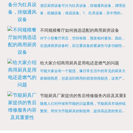
酒店厨房设备可分为灶具设备，排烟通风设备，调理设
备，机械设备，保温设备。1、灶具设备：其中用的较
多的就是燃气，电热等，所以灶具设备肯定是一定不可
缺少的，经过相关检测证明的合格设备才能进行使用，
不同规模餐厅如何挑选适配的商用厨房设备
现如今，...
对于小型餐厅而言，空间有限，预算相对紧张。因此，
在选择厨房设备时，应注重设备的紧凑性与多功能性。
例如，可以选择集烤箱、蒸箱、微波炉于一体的多功能
烹饪设备，既能节省空间，又能满足多样化的烹饪需
给大家介绍商用厨具是用电还是燃气的问题
求。同时，...
可能大家会有一个疑惑，像日常生活中的常见的厨具大
家都很熟悉，但是说到商用的就觉得很疑惑，这类产品
为什么叫商用厨具？难道家里的是家用的，像那些大酒
店用的就是商用的吗?还真别说，真被大家猜对了，这
节能厨具厂家提供的售后维修服务内容及其重要性
类产品就...
随着人们对环保和节能的日益重视，节能厨具市场持续
繁荣。而作为节能厨具的制造商，提供高品质的售后维
修服务是提升品牌形象和客户满意度的重要一环。提供
产品安装服务是售后维修的基础。对于新购买的节能厨