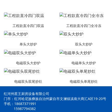
工程款直冷四门双温
工程款直冷四门全冷冻
单头大炒炉
双头大炒炉
电磁双头大炒炉
电磁单头大炒炉
电磁双头双尾炒灶
电磁双头单尾炒灶
红河州星王厨房设备有限公司
门市：红河哈尼族彝族自治州蒙自市文澜镇滇南大商汇A区19-20号
手机：18687371991
15987794382