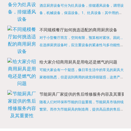
酒店厨房设备可分为灶具设备，排烟通风设备，调理设
备，机械设备，保温设备。1、灶具设备：其中用的较
多的就是燃气，电热等，所以灶具设备肯定是一定不可
缺少的，经过相关检测证明的合格设备才能进行使用，
不同规模餐厅如何挑选适配的商用厨房设备
现如今，...
对于小型餐厅而言，空间有限，预算相对紧张。因此，
在选择厨房设备时，应注重设备的紧凑性与多功能性。
例如，可以选择集烤箱、蒸箱、微波炉于一体的多功能
烹饪设备，既能节省空间，又能满足多样化的烹饪需
给大家介绍商用厨具是用电还是燃气的问题
求。同时，...
可能大家会有一个疑惑，像日常生活中的常见的厨具大
家都很熟悉，但是说到商用的就觉得很疑惑，这类产品
为什么叫商用厨具？难道家里的是家用的，像那些大酒
店用的就是商用的吗?还真别说，真被大家猜对了，这
节能厨具厂家提供的售后维修服务内容及其重要性
类产品就...
随着人们对环保和节能的日益重视，节能厨具市场持续
繁荣。而作为节能厨具的制造商，提供高品质的售后维
修服务是提升品牌形象和客户满意度的重要一环。提供
产品安装服务是售后维修的基础。对于新购买的节能厨