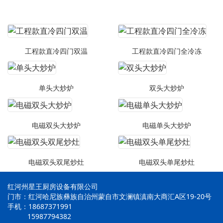
工程款直冷四门双温
工程款直冷四门全冷冻
单头大炒炉
双头大炒炉
电磁双头大炒炉
电磁单头大炒炉
电磁双头双尾炒灶
电磁双头单尾炒灶
红河州星王厨房设备有限公司
门市：红河哈尼族彝族自治州蒙自市文澜镇滇南大商汇A区19-20号
手机：18687371991
15987794382