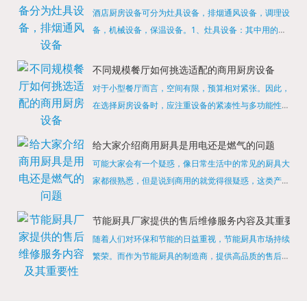
酒店厨房设备可分为灶具设备，排烟通风设备，调理设
备，机械设备，保温设备。1、灶具设备：其中用的较
多的就是燃气，电热等，所以灶具设备肯定是一定不可
缺少的，经过相关检测证明的合格设备才能进行使用，
不同规模餐厅如何挑选适配的商用厨房设备
现如今，...
对于小型餐厅而言，空间有限，预算相对紧张。因此，
在选择厨房设备时，应注重设备的紧凑性与多功能性。
例如，可以选择集烤箱、蒸箱、微波炉于一体的多功能
烹饪设备，既能节省空间，又能满足多样化的烹饪需
给大家介绍商用厨具是用电还是燃气的问题
求。同时，...
可能大家会有一个疑惑，像日常生活中的常见的厨具大
家都很熟悉，但是说到商用的就觉得很疑惑，这类产品
为什么叫商用厨具？难道家里的是家用的，像那些大酒
店用的就是商用的吗?还真别说，真被大家猜对了，这
节能厨具厂家提供的售后维修服务内容及其重要性
类产品就...
随着人们对环保和节能的日益重视，节能厨具市场持续
繁荣。而作为节能厨具的制造商，提供高品质的售后维
修服务是提升品牌形象和客户满意度的重要一环。提供
产品安装服务是售后维修的基础。对于新购买的节能厨