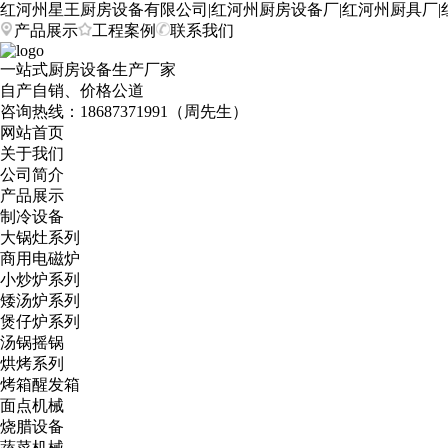
红河州星王厨房设备有限公司|红河州厨房设备厂|红河州厨具厂|
产品展示
工程案例
联系我们
一站式厨房设备生产厂家
自产自销、价格公道
咨询热线：
18687371991（周先生）
网站首页
关于我们
公司简介
产品展示
制冷设备
大锅灶系列
商用电磁炉
小炒炉系列
矮汤炉系列
煲仔炉系列
汤锅摇锅
烘烤系列
烤箱醒发箱
面点机械
烧腊设备
蔬菜机械