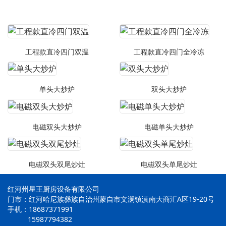
工程款直冷四门双温
工程款直冷四门全冷冻
单头大炒炉
双头大炒炉
电磁双头大炒炉
电磁单头大炒炉
电磁双头双尾炒灶
电磁双头单尾炒灶
红河州星王厨房设备有限公司
门市：红河哈尼族彝族自治州蒙自市文澜镇滇南大商汇A区19-20号
手机：18687371991
15987794382