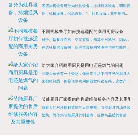
酒店厨房设备可分为灶具设备，排烟通风设备，调理设
备，机械设备，保温设备。1、灶具设备：其中用的较
多的就是燃气，电热等，所以灶具设备肯定是一定不可
缺少的，经过相关检测证明的合格设备才能进行使用，
不同规模餐厅如何挑选适配的商用厨房设备
现如今，...
对于小型餐厅而言，空间有限，预算相对紧张。因此，
在选择厨房设备时，应注重设备的紧凑性与多功能性。
例如，可以选择集烤箱、蒸箱、微波炉于一体的多功能
烹饪设备，既能节省空间，又能满足多样化的烹饪需
给大家介绍商用厨具是用电还是燃气的问题
求。同时，...
可能大家会有一个疑惑，像日常生活中的常见的厨具大
家都很熟悉，但是说到商用的就觉得很疑惑，这类产品
为什么叫商用厨具？难道家里的是家用的，像那些大酒
店用的就是商用的吗?还真别说，真被大家猜对了，这
节能厨具厂家提供的售后维修服务内容及其重要性
类产品就...
随着人们对环保和节能的日益重视，节能厨具市场持续
繁荣。而作为节能厨具的制造商，提供高品质的售后维
修服务是提升品牌形象和客户满意度的重要一环。提供
产品安装服务是售后维修的基础。对于新购买的节能厨