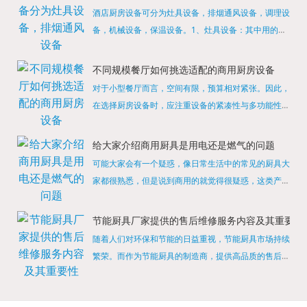
酒店厨房设备可分为灶具设备，排烟通风设备，调理设
备，机械设备，保温设备。1、灶具设备：其中用的较
多的就是燃气，电热等，所以灶具设备肯定是一定不可
缺少的，经过相关检测证明的合格设备才能进行使用，
不同规模餐厅如何挑选适配的商用厨房设备
现如今，...
对于小型餐厅而言，空间有限，预算相对紧张。因此，
在选择厨房设备时，应注重设备的紧凑性与多功能性。
例如，可以选择集烤箱、蒸箱、微波炉于一体的多功能
烹饪设备，既能节省空间，又能满足多样化的烹饪需
给大家介绍商用厨具是用电还是燃气的问题
求。同时，...
可能大家会有一个疑惑，像日常生活中的常见的厨具大
家都很熟悉，但是说到商用的就觉得很疑惑，这类产品
为什么叫商用厨具？难道家里的是家用的，像那些大酒
店用的就是商用的吗?还真别说，真被大家猜对了，这
节能厨具厂家提供的售后维修服务内容及其重要性
类产品就...
随着人们对环保和节能的日益重视，节能厨具市场持续
繁荣。而作为节能厨具的制造商，提供高品质的售后维
修服务是提升品牌形象和客户满意度的重要一环。提供
产品安装服务是售后维修的基础。对于新购买的节能厨