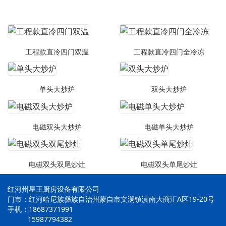
工程款直冷四门双温
工程款直冷四门全冷冻
单头大炒炉
双头大炒炉
电磁双头大炒炉
电磁单头大炒炉
电磁双头双尾炒灶
电磁双头单尾炒灶
红河州星王厨房设备有限公司
门市：红河哈尼族彝族自治州蒙自市文澜镇滇南大商汇A区19-20号
手机：18687371991
15987794382