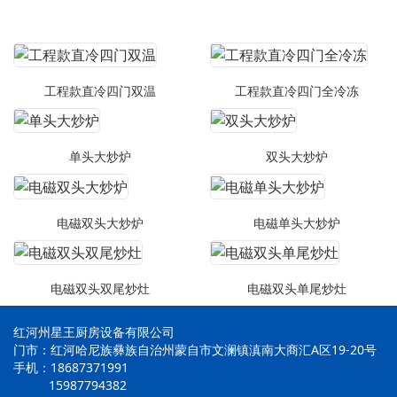
工程款直冷四门双温
工程款直冷四门全冷冻
单头大炒炉
双头大炒炉
电磁双头大炒炉
电磁单头大炒炉
电磁双头双尾炒灶
电磁双头单尾炒灶
红河州星王厨房设备有限公司
门市：红河哈尼族彝族自治州蒙自市文澜镇滇南大商汇A区19-20号
手机：18687371991
15987794382