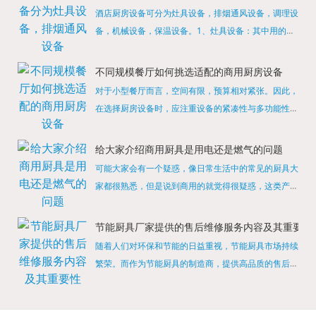
酒店厨房设备可分为灶具设备，排烟通风设备，调理设
备，机械设备，保温设备。1、灶具设备：其中用的较
多的就是燃气，电热等，所以灶具设备肯定是一定不可
缺少的，经过相关检测证明的合格设备才能进行使用，
不同规模餐厅如何挑选适配的商用厨房设备
现如今，...
对于小型餐厅而言，空间有限，预算相对紧张。因此，
在选择厨房设备时，应注重设备的紧凑性与多功能性。
例如，可以选择集烤箱、蒸箱、微波炉于一体的多功能
烹饪设备，既能节省空间，又能满足多样化的烹饪需
给大家介绍商用厨具是用电还是燃气的问题
求。同时，...
可能大家会有一个疑惑，像日常生活中的常见的厨具大
家都很熟悉，但是说到商用的就觉得很疑惑，这类产品
为什么叫商用厨具？难道家里的是家用的，像那些大酒
店用的就是商用的吗?还真别说，真被大家猜对了，这
节能厨具厂家提供的售后维修服务内容及其重要性
类产品就...
随着人们对环保和节能的日益重视，节能厨具市场持续
繁荣。而作为节能厨具的制造商，提供高品质的售后维
修服务是提升品牌形象和客户满意度的重要一环。提供
产品安装服务是售后维修的基础。对于新购买的节能厨