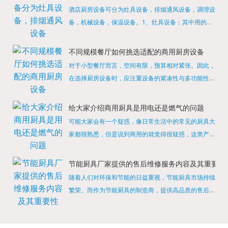
酒店厨房设备可分为灶具设备，排烟通风设备，调理设
备，机械设备，保温设备。1、灶具设备：其中用的较
多的就是燃气，电热等，所以灶具设备肯定是一定不可
缺少的，经过相关检测证明的合格设备才能进行使用，
不同规模餐厅如何挑选适配的商用厨房设备
现如今，...
对于小型餐厅而言，空间有限，预算相对紧张。因此，
在选择厨房设备时，应注重设备的紧凑性与多功能性。
例如，可以选择集烤箱、蒸箱、微波炉于一体的多功能
烹饪设备，既能节省空间，又能满足多样化的烹饪需
给大家介绍商用厨具是用电还是燃气的问题
求。同时，...
可能大家会有一个疑惑，像日常生活中的常见的厨具大
家都很熟悉，但是说到商用的就觉得很疑惑，这类产品
为什么叫商用厨具？难道家里的是家用的，像那些大酒
店用的就是商用的吗?还真别说，真被大家猜对了，这
节能厨具厂家提供的售后维修服务内容及其重要性
类产品就...
随着人们对环保和节能的日益重视，节能厨具市场持续
繁荣。而作为节能厨具的制造商，提供高品质的售后维
修服务是提升品牌形象和客户满意度的重要一环。提供
产品安装服务是售后维修的基础。对于新购买的节能厨