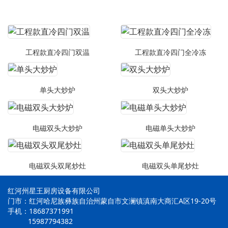
工程款直冷四门双温
工程款直冷四门全冷冻
单头大炒炉
双头大炒炉
电磁双头大炒炉
电磁单头大炒炉
电磁双头双尾炒灶
电磁双头单尾炒灶
红河州星王厨房设备有限公司
门市：红河哈尼族彝族自治州蒙自市文澜镇滇南大商汇A区19-20号
手机：18687371991
15987794382