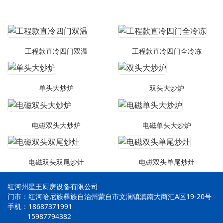
工程款直冷四门双温
工程款直冷四门全冷冻
单头大炒炉
双头大炒炉
电磁双头大炒炉
电磁单头大炒炉
电磁双头双尾炒灶
电磁双头单尾炒灶
红河州星王厨房设备有限公司
门市：红河哈尼族彝族自治州蒙自市文澜镇滇南大商汇A区19-20号
手机：18687371991
15987794382