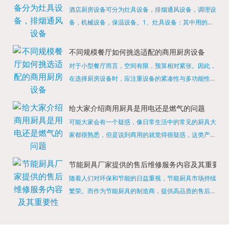
酒店厨房设备可分为灶具设备，排烟通风设备，调理设
备，机械设备，保温设备。1、灶具设备：其中用的较
多的就是燃气，电热等，所以灶具设备肯定是一定不可
缺少的，经过相关检测证明的合格设备才能进行使用，
不同规模餐厅如何挑选适配的商用厨房设备
现如今，...
对于小型餐厅而言，空间有限，预算相对紧张。因此，
在选择厨房设备时，应注重设备的紧凑性与多功能性。
例如，可以选择集烤箱、蒸箱、微波炉于一体的多功能
烹饪设备，既能节省空间，又能满足多样化的烹饪需
给大家介绍商用厨具是用电还是燃气的问题
求。同时，...
可能大家会有一个疑惑，像日常生活中的常见的厨具大
家都很熟悉，但是说到商用的就觉得很疑惑，这类产品
为什么叫商用厨具？难道家里的是家用的，像那些大酒
店用的就是商用的吗?还真别说，真被大家猜对了，这
节能厨具厂家提供的售后维修服务内容及其重要性
类产品就...
随着人们对环保和节能的日益重视，节能厨具市场持续
繁荣。而作为节能厨具的制造商，提供高品质的售后维
修服务是提升品牌形象和客户满意度的重要一环。提供
产品安装服务是售后维修的基础。对于新购买的节能厨