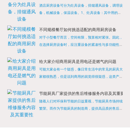
酒店厨房设备可分为灶具设备，排烟通风设备，调理设
备，机械设备，保温设备。1、灶具设备：其中用的较
多的就是燃气，电热等，所以灶具设备肯定是一定不可
缺少的，经过相关检测证明的合格设备才能进行使用，
不同规模餐厅如何挑选适配的商用厨房设备
现如今，...
对于小型餐厅而言，空间有限，预算相对紧张。因此，
在选择厨房设备时，应注重设备的紧凑性与多功能性。
例如，可以选择集烤箱、蒸箱、微波炉于一体的多功能
烹饪设备，既能节省空间，又能满足多样化的烹饪需
给大家介绍商用厨具是用电还是燃气的问题
求。同时，...
可能大家会有一个疑惑，像日常生活中的常见的厨具大
家都很熟悉，但是说到商用的就觉得很疑惑，这类产品
为什么叫商用厨具？难道家里的是家用的，像那些大酒
店用的就是商用的吗?还真别说，真被大家猜对了，这
节能厨具厂家提供的售后维修服务内容及其重要性
类产品就...
随着人们对环保和节能的日益重视，节能厨具市场持续
繁荣。而作为节能厨具的制造商，提供高品质的售后维
修服务是提升品牌形象和客户满意度的重要一环。提供
产品安装服务是售后维修的基础。对于新购买的节能厨