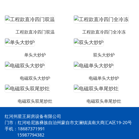
工程款直冷四门双温
工程款直冷四门全冷冻
单头大炒炉
双头大炒炉
电磁双头大炒炉
电磁单头大炒炉
电磁双头双尾炒灶
电磁双头单尾炒灶
红河州星王厨房设备有限公司
门市：红河哈尼族彝族自治州蒙自市文澜镇滇南大商汇A区19-20号
手机：18687371991
15987794382