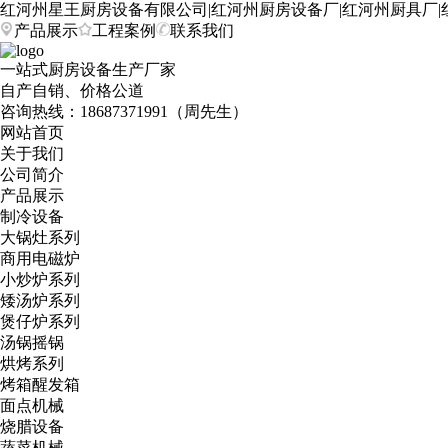
红河州星王厨房设备有限公司|红河州厨房设备厂|红河州厨具厂|
产品展示
工程案例
联系我们
一站式厨房设备生产厂家
自产自销、价格公道
咨询热线：
18687371991（周先生）
网站首页
关于我们
公司简介
产品展示
制冷设备
大锅灶系列
商用电磁炉
小炒炉系列
矮汤炉系列
煲仔炉系列
汤锅摇锅
烘烤系列
烤箱醒发箱
面点机械
烧腊设备
蔬菜机械