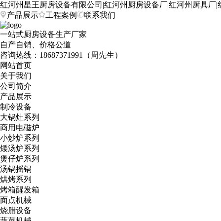
红河州星王厨房设备有限公司|红河州厨房设备厂|红河州厨具厂|
产品展示
工程案例
联系我们
一站式厨房设备生产厂家
自产自销、价格公道
咨询热线：
18687371991（周先生）
网站首页
关于我们
公司简介
产品展示
制冷设备
大锅灶系列
商用电磁炉
小炒炉系列
矮汤炉系列
煲仔炉系列
汤锅摇锅
烘烤系列
烤箱醒发箱
面点机械
烧腊设备
蔬菜机械