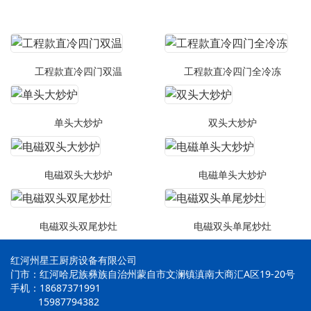
工程款直冷四门双温
工程款直冷四门全冷冻
单头大炒炉
双头大炒炉
电磁双头大炒炉
电磁单头大炒炉
电磁双头双尾炒灶
电磁双头单尾炒灶
红河州星王厨房设备有限公司
门市：红河哈尼族彝族自治州蒙自市文澜镇滇南大商汇A区19-20号
手机：18687371991
15987794382