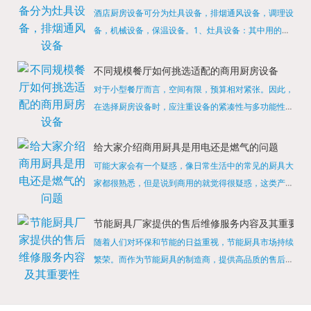
酒店厨房设备可分为灶具设备，排烟通风设备，调理设
备，机械设备，保温设备。1、灶具设备：其中用的较
多的就是燃气，电热等，所以灶具设备肯定是一定不可
缺少的，经过相关检测证明的合格设备才能进行使用，
不同规模餐厅如何挑选适配的商用厨房设备
现如今，...
对于小型餐厅而言，空间有限，预算相对紧张。因此，
在选择厨房设备时，应注重设备的紧凑性与多功能性。
例如，可以选择集烤箱、蒸箱、微波炉于一体的多功能
烹饪设备，既能节省空间，又能满足多样化的烹饪需
给大家介绍商用厨具是用电还是燃气的问题
求。同时，...
可能大家会有一个疑惑，像日常生活中的常见的厨具大
家都很熟悉，但是说到商用的就觉得很疑惑，这类产品
为什么叫商用厨具？难道家里的是家用的，像那些大酒
店用的就是商用的吗?还真别说，真被大家猜对了，这
节能厨具厂家提供的售后维修服务内容及其重要性
类产品就...
随着人们对环保和节能的日益重视，节能厨具市场持续
繁荣。而作为节能厨具的制造商，提供高品质的售后维
修服务是提升品牌形象和客户满意度的重要一环。提供
产品安装服务是售后维修的基础。对于新购买的节能厨