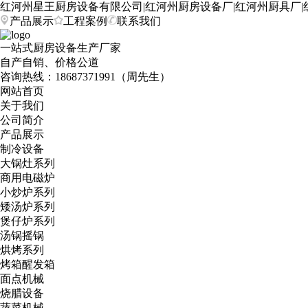
红河州星王厨房设备有限公司|红河州厨房设备厂|红河州厨具厂|
产品展示
工程案例
联系我们
一站式厨房设备生产厂家
自产自销、价格公道
咨询热线：
18687371991（周先生）
网站首页
关于我们
公司简介
产品展示
制冷设备
大锅灶系列
商用电磁炉
小炒炉系列
矮汤炉系列
煲仔炉系列
汤锅摇锅
烘烤系列
烤箱醒发箱
面点机械
烧腊设备
蔬菜机械