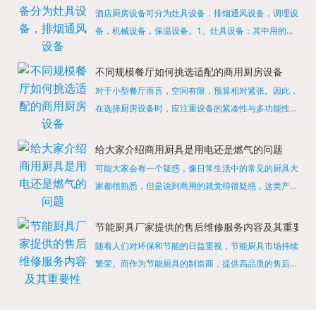
酒店厨房设备可分为灶具设备，排烟通风设备，调理设
备，机械设备，保温设备。1、灶具设备：其中用的较
多的就是燃气，电热等，所以灶具设备肯定是一定不可
缺少的，经过相关检测证明的合格设备才能进行使用，
不同规模餐厅如何挑选适配的商用厨房设备
现如今，...
对于小型餐厅而言，空间有限，预算相对紧张。因此，
在选择厨房设备时，应注重设备的紧凑性与多功能性。
例如，可以选择集烤箱、蒸箱、微波炉于一体的多功能
烹饪设备，既能节省空间，又能满足多样化的烹饪需
给大家介绍商用厨具是用电还是燃气的问题
求。同时，...
可能大家会有一个疑惑，像日常生活中的常见的厨具大
家都很熟悉，但是说到商用的就觉得很疑惑，这类产品
为什么叫商用厨具？难道家里的是家用的，像那些大酒
店用的就是商用的吗?还真别说，真被大家猜对了，这
节能厨具厂家提供的售后维修服务内容及其重要性
类产品就...
随着人们对环保和节能的日益重视，节能厨具市场持续
繁荣。而作为节能厨具的制造商，提供高品质的售后维
修服务是提升品牌形象和客户满意度的重要一环。提供
产品安装服务是售后维修的基础。对于新购买的节能厨