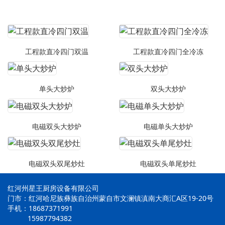
工程款直冷四门双温
工程款直冷四门全冷冻
单头大炒炉
双头大炒炉
电磁双头大炒炉
电磁单头大炒炉
电磁双头双尾炒灶
电磁双头单尾炒灶
红河州星王厨房设备有限公司
门市：红河哈尼族彝族自治州蒙自市文澜镇滇南大商汇A区19-20号
手机：18687371991
15987794382