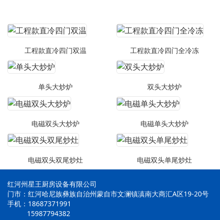
工程款直冷四门双温
工程款直冷四门全冷冻
单头大炒炉
双头大炒炉
电磁双头大炒炉
电磁单头大炒炉
电磁双头双尾炒灶
电磁双头单尾炒灶
红河州星王厨房设备有限公司
门市：红河哈尼族彝族自治州蒙自市文澜镇滇南大商汇A区19-20号
手机：18687371991
15987794382