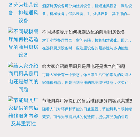
酒店厨房设备可分为灶具设备，排烟通风设备，调理设
备，机械设备，保温设备。1、灶具设备：其中用的较
多的就是燃气，电热等，所以灶具设备肯定是一定不可
缺少的，经过相关检测证明的合格设备才能进行使用，
不同规模餐厅如何挑选适配的商用厨房设备
现如今，...
对于小型餐厅而言，空间有限，预算相对紧张。因此，
在选择厨房设备时，应注重设备的紧凑性与多功能性。
例如，可以选择集烤箱、蒸箱、微波炉于一体的多功能
烹饪设备，既能节省空间，又能满足多样化的烹饪需
给大家介绍商用厨具是用电还是燃气的问题
求。同时，...
可能大家会有一个疑惑，像日常生活中的常见的厨具大
家都很熟悉，但是说到商用的就觉得很疑惑，这类产品
为什么叫商用厨具？难道家里的是家用的，像那些大酒
店用的就是商用的吗?还真别说，真被大家猜对了，这
节能厨具厂家提供的售后维修服务内容及其重要性
类产品就...
随着人们对环保和节能的日益重视，节能厨具市场持续
繁荣。而作为节能厨具的制造商，提供高品质的售后维
修服务是提升品牌形象和客户满意度的重要一环。提供
产品安装服务是售后维修的基础。对于新购买的节能厨