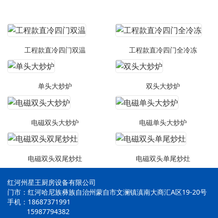
工程款直冷四门双温
工程款直冷四门全冷冻
单头大炒炉
双头大炒炉
电磁双头大炒炉
电磁单头大炒炉
电磁双头双尾炒灶
电磁双头单尾炒灶
红河州星王厨房设备有限公司
门市：红河哈尼族彝族自治州蒙自市文澜镇滇南大商汇A区19-20号
手机：18687371991
15987794382