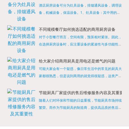
酒店厨房设备可分为灶具设备，排烟通风设备，调理设
备，机械设备，保温设备。1、灶具设备：其中用的较
多的就是燃气，电热等，所以灶具设备肯定是一定不可
缺少的，经过相关检测证明的合格设备才能进行使用，
不同规模餐厅如何挑选适配的商用厨房设备
现如今，...
对于小型餐厅而言，空间有限，预算相对紧张。因此，
在选择厨房设备时，应注重设备的紧凑性与多功能性。
例如，可以选择集烤箱、蒸箱、微波炉于一体的多功能
烹饪设备，既能节省空间，又能满足多样化的烹饪需
给大家介绍商用厨具是用电还是燃气的问题
求。同时，...
可能大家会有一个疑惑，像日常生活中的常见的厨具大
家都很熟悉，但是说到商用的就觉得很疑惑，这类产品
为什么叫商用厨具？难道家里的是家用的，像那些大酒
店用的就是商用的吗?还真别说，真被大家猜对了，这
节能厨具厂家提供的售后维修服务内容及其重要性
类产品就...
随着人们对环保和节能的日益重视，节能厨具市场持续
繁荣。而作为节能厨具的制造商，提供高品质的售后维
修服务是提升品牌形象和客户满意度的重要一环。提供
产品安装服务是售后维修的基础。对于新购买的节能厨