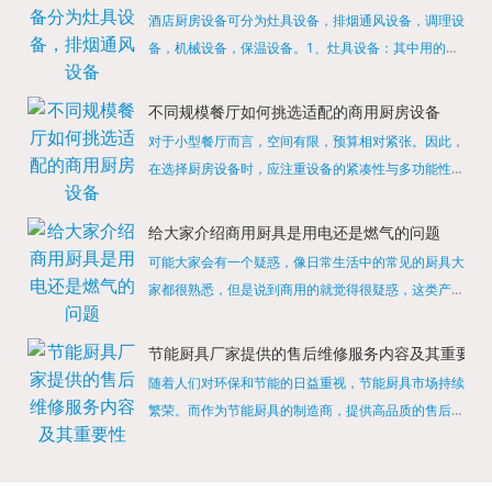
酒店厨房设备可分为灶具设备，排烟通风设备，调理设
备，机械设备，保温设备。1、灶具设备：其中用的较
多的就是燃气，电热等，所以灶具设备肯定是一定不可
缺少的，经过相关检测证明的合格设备才能进行使用，
不同规模餐厅如何挑选适配的商用厨房设备
现如今，...
对于小型餐厅而言，空间有限，预算相对紧张。因此，
在选择厨房设备时，应注重设备的紧凑性与多功能性。
例如，可以选择集烤箱、蒸箱、微波炉于一体的多功能
烹饪设备，既能节省空间，又能满足多样化的烹饪需
给大家介绍商用厨具是用电还是燃气的问题
求。同时，...
可能大家会有一个疑惑，像日常生活中的常见的厨具大
家都很熟悉，但是说到商用的就觉得很疑惑，这类产品
为什么叫商用厨具？难道家里的是家用的，像那些大酒
店用的就是商用的吗?还真别说，真被大家猜对了，这
节能厨具厂家提供的售后维修服务内容及其重要性
类产品就...
随着人们对环保和节能的日益重视，节能厨具市场持续
繁荣。而作为节能厨具的制造商，提供高品质的售后维
修服务是提升品牌形象和客户满意度的重要一环。提供
产品安装服务是售后维修的基础。对于新购买的节能厨