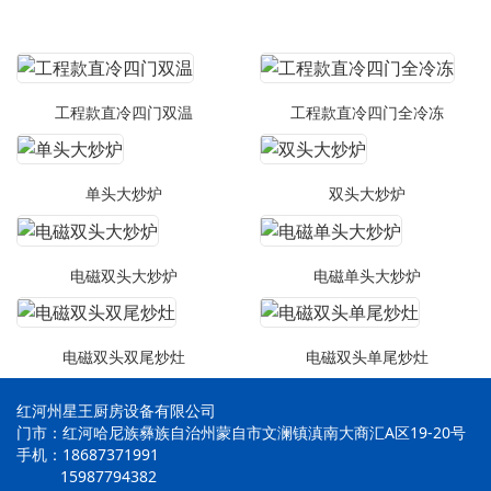
工程款直冷四门双温
工程款直冷四门全冷冻
单头大炒炉
双头大炒炉
电磁双头大炒炉
电磁单头大炒炉
电磁双头双尾炒灶
电磁双头单尾炒灶
红河州星王厨房设备有限公司
门市：红河哈尼族彝族自治州蒙自市文澜镇滇南大商汇A区19-20号
手机：18687371991
15987794382