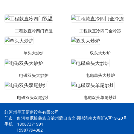
工程款直冷四门双温
工程款直冷四门全冷冻
单头大炒炉
双头大炒炉
电磁双头大炒炉
电磁单头大炒炉
电磁双头双尾炒灶
电磁双头单尾炒灶
红河州星王厨房设备有限公司
门市：红河哈尼族彝族自治州蒙自市文澜镇滇南大商汇A区19-20号
手机：18687371991
15987794382