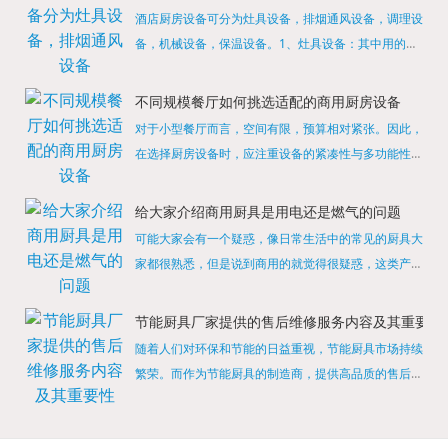
酒店厨房设备可分为灶具设备，排烟通风设备，调理设
备，机械设备，保温设备。1、灶具设备：其中用的较
多的就是燃气，电热等，所以灶具设备肯定是一定不可
缺少的，经过相关检测证明的合格设备才能进行使用，
不同规模餐厅如何挑选适配的商用厨房设备
现如今，...
对于小型餐厅而言，空间有限，预算相对紧张。因此，
在选择厨房设备时，应注重设备的紧凑性与多功能性。
例如，可以选择集烤箱、蒸箱、微波炉于一体的多功能
烹饪设备，既能节省空间，又能满足多样化的烹饪需
给大家介绍商用厨具是用电还是燃气的问题
求。同时，...
可能大家会有一个疑惑，像日常生活中的常见的厨具大
家都很熟悉，但是说到商用的就觉得很疑惑，这类产品
为什么叫商用厨具？难道家里的是家用的，像那些大酒
店用的就是商用的吗?还真别说，真被大家猜对了，这
节能厨具厂家提供的售后维修服务内容及其重要性
类产品就...
随着人们对环保和节能的日益重视，节能厨具市场持续
繁荣。而作为节能厨具的制造商，提供高品质的售后维
修服务是提升品牌形象和客户满意度的重要一环。提供
产品安装服务是售后维修的基础。对于新购买的节能厨