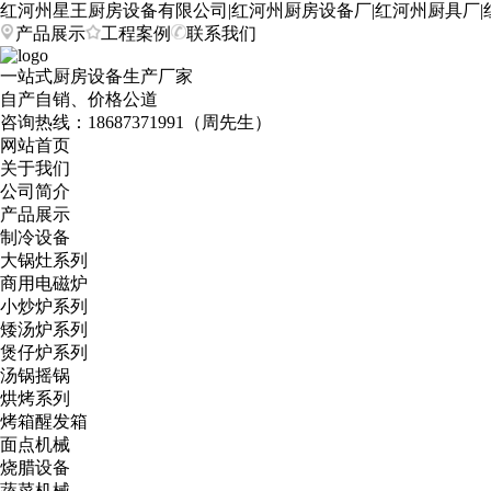
红河州星王厨房设备有限公司|红河州厨房设备厂|红河州厨具厂|
产品展示
工程案例
联系我们
一站式厨房设备生产厂家
自产自销、价格公道
咨询热线：
18687371991（周先生）
网站首页
关于我们
公司简介
产品展示
制冷设备
大锅灶系列
商用电磁炉
小炒炉系列
矮汤炉系列
煲仔炉系列
汤锅摇锅
烘烤系列
烤箱醒发箱
面点机械
烧腊设备
蔬菜机械