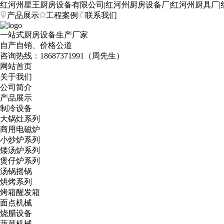
红河州星王厨房设备有限公司|红河州厨房设备厂|红河州厨具厂|
产品展示
工程案例
联系我们
一站式厨房设备生产厂家
自产自销、价格公道
咨询热线：
18687371991（周先生）
网站首页
关于我们
公司简介
产品展示
制冷设备
大锅灶系列
商用电磁炉
小炒炉系列
矮汤炉系列
煲仔炉系列
汤锅摇锅
烘烤系列
烤箱醒发箱
面点机械
烧腊设备
蔬菜机械