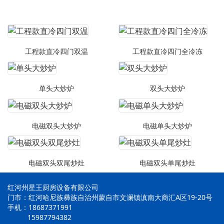
工程款直冷四门双温
工程款直冷四门全冷冻
单头大炒炉
双头大炒炉
电磁双头大炒炉
电磁单头大炒炉
电磁双头双尾炒灶
电磁双头单尾炒灶
红河州星王厨房设备有限公司
门市：红河哈尼族彝族自治州蒙自市文澜镇滇南大商汇A区19-20号
手机：18687371991
15987794382