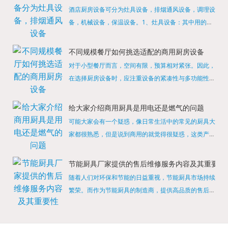
酒店厨房设备可分为灶具设备，排烟通风设备，调理设
备，机械设备，保温设备。1、灶具设备：其中用的较
多的就是燃气，电热等，所以灶具设备肯定是一定不可
缺少的，经过相关检测证明的合格设备才能进行使用，
不同规模餐厅如何挑选适配的商用厨房设备
现如今，...
对于小型餐厅而言，空间有限，预算相对紧张。因此，
在选择厨房设备时，应注重设备的紧凑性与多功能性。
例如，可以选择集烤箱、蒸箱、微波炉于一体的多功能
烹饪设备，既能节省空间，又能满足多样化的烹饪需
给大家介绍商用厨具是用电还是燃气的问题
求。同时，...
可能大家会有一个疑惑，像日常生活中的常见的厨具大
家都很熟悉，但是说到商用的就觉得很疑惑，这类产品
为什么叫商用厨具？难道家里的是家用的，像那些大酒
店用的就是商用的吗?还真别说，真被大家猜对了，这
节能厨具厂家提供的售后维修服务内容及其重要性
类产品就...
随着人们对环保和节能的日益重视，节能厨具市场持续
繁荣。而作为节能厨具的制造商，提供高品质的售后维
修服务是提升品牌形象和客户满意度的重要一环。提供
产品安装服务是售后维修的基础。对于新购买的节能厨