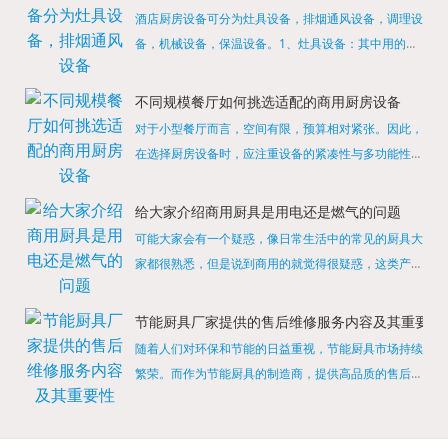
酒店厨房设备可分为灶具设备，排烟通风设备，调理设
备，机械设备，保温设备。1、灶具设备：其中用的较
多的就是燃气，电热等，所以灶具设备肯定是一定不可
缺少的，经过相关检测证明的合格设备才能进行使用，
不同规模餐厅如何挑选适配的商用厨房设备
现如今，...
对于小型餐厅而言，空间有限，预算相对紧张。因此，
在选择厨房设备时，应注重设备的紧凑性与多功能性。
例如，可以选择集烤箱、蒸箱、微波炉于一体的多功能
烹饪设备，既能节省空间，又能满足多样化的烹饪需
给大家介绍商用厨具是用电还是燃气的问题
求。同时，...
可能大家会有一个疑惑，像日常生活中的常见的厨具大
家都很熟悉，但是说到商用的就觉得很疑惑，这类产品
为什么叫商用厨具？难道家里的是家用的，像那些大酒
店用的就是商用的吗?还真别说，真被大家猜对了，这
节能厨具厂家提供的售后维修服务内容及其重要性
类产品就...
随着人们对环保和节能的日益重视，节能厨具市场持续
繁荣。而作为节能厨具的制造商，提供高品质的售后维
修服务是提升品牌形象和客户满意度的重要一环。提供
产品安装服务是售后维修的基础。对于新购买的节能厨