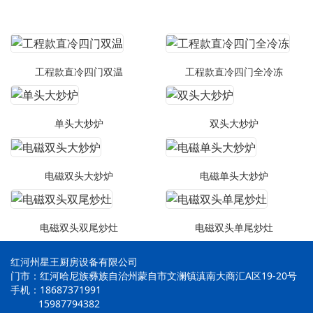
工程款直冷四门双温
工程款直冷四门全冷冻
单头大炒炉
双头大炒炉
电磁双头大炒炉
电磁单头大炒炉
电磁双头双尾炒灶
电磁双头单尾炒灶
红河州星王厨房设备有限公司
门市：红河哈尼族彝族自治州蒙自市文澜镇滇南大商汇A区19-20号
手机：18687371991
15987794382