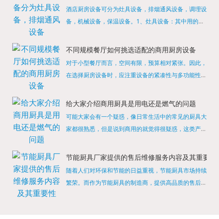
酒店厨房设备可分为灶具设备，排烟通风设备，调理设
备，机械设备，保温设备。1、灶具设备：其中用的较
多的就是燃气，电热等，所以灶具设备肯定是一定不可
缺少的，经过相关检测证明的合格设备才能进行使用，
不同规模餐厅如何挑选适配的商用厨房设备
现如今，...
对于小型餐厅而言，空间有限，预算相对紧张。因此，
在选择厨房设备时，应注重设备的紧凑性与多功能性。
例如，可以选择集烤箱、蒸箱、微波炉于一体的多功能
烹饪设备，既能节省空间，又能满足多样化的烹饪需
给大家介绍商用厨具是用电还是燃气的问题
求。同时，...
可能大家会有一个疑惑，像日常生活中的常见的厨具大
家都很熟悉，但是说到商用的就觉得很疑惑，这类产品
为什么叫商用厨具？难道家里的是家用的，像那些大酒
店用的就是商用的吗?还真别说，真被大家猜对了，这
节能厨具厂家提供的售后维修服务内容及其重要性
类产品就...
随着人们对环保和节能的日益重视，节能厨具市场持续
繁荣。而作为节能厨具的制造商，提供高品质的售后维
修服务是提升品牌形象和客户满意度的重要一环。提供
产品安装服务是售后维修的基础。对于新购买的节能厨