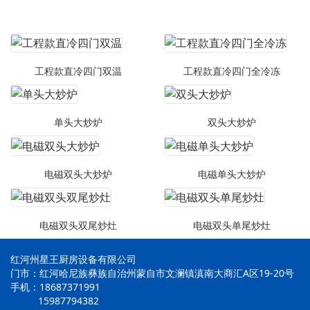
工程款直冷四门双温
工程款直冷四门全冷冻
单头大炒炉
双头大炒炉
电磁双头大炒炉
电磁单头大炒炉
电磁双头双尾炒灶
电磁双头单尾炒灶
红河州星王厨房设备有限公司
门市：红河哈尼族彝族自治州蒙自市文澜镇滇南大商汇A区19-20号
手机：18687371991
15987794382