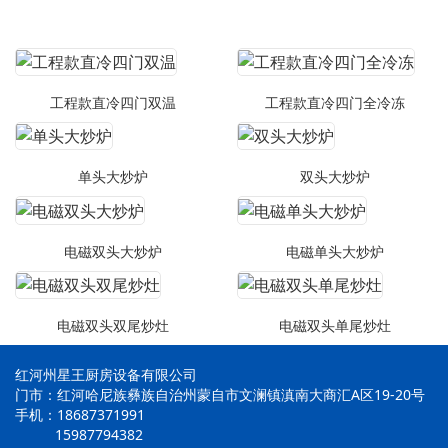
工程款直冷四门双温
工程款直冷四门全冷冻
单头大炒炉
双头大炒炉
电磁双头大炒炉
电磁单头大炒炉
电磁双头双尾炒灶
电磁双头单尾炒灶
红河州星王厨房设备有限公司
门市：红河哈尼族彝族自治州蒙自市文澜镇滇南大商汇A区19-20号
手机：18687371991
15987794382