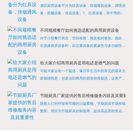
酒店厨房设备可分为灶具设备，排烟通风设备，调理设
备，机械设备，保温设备。1、灶具设备：其中用的较
多的就是燃气，电热等，所以灶具设备肯定是一定不可
缺少的，经过相关检测证明的合格设备才能进行使用，
不同规模餐厅如何挑选适配的商用厨房设备
现如今，...
对于小型餐厅而言，空间有限，预算相对紧张。因此，
在选择厨房设备时，应注重设备的紧凑性与多功能性。
例如，可以选择集烤箱、蒸箱、微波炉于一体的多功能
烹饪设备，既能节省空间，又能满足多样化的烹饪需
给大家介绍商用厨具是用电还是燃气的问题
求。同时，...
可能大家会有一个疑惑，像日常生活中的常见的厨具大
家都很熟悉，但是说到商用的就觉得很疑惑，这类产品
为什么叫商用厨具？难道家里的是家用的，像那些大酒
店用的就是商用的吗?还真别说，真被大家猜对了，这
节能厨具厂家提供的售后维修服务内容及其重要性
类产品就...
随着人们对环保和节能的日益重视，节能厨具市场持续
繁荣。而作为节能厨具的制造商，提供高品质的售后维
修服务是提升品牌形象和客户满意度的重要一环。提供
产品安装服务是售后维修的基础。对于新购买的节能厨