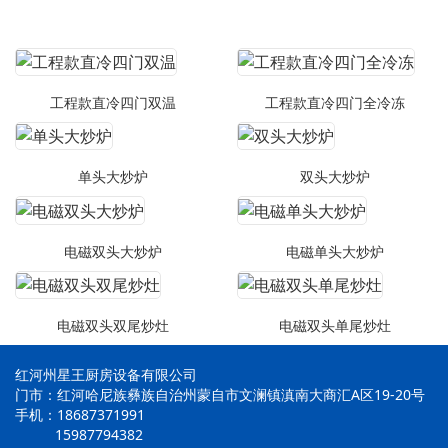
工程款直冷四门双温
工程款直冷四门全冷冻
单头大炒炉
双头大炒炉
电磁双头大炒炉
电磁单头大炒炉
电磁双头双尾炒灶
电磁双头单尾炒灶
红河州星王厨房设备有限公司
门市：红河哈尼族彝族自治州蒙自市文澜镇滇南大商汇A区19-20号
手机：18687371991
15987794382