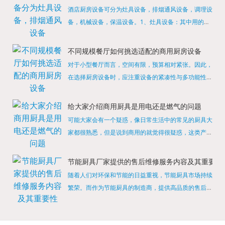
酒店厨房设备可分为灶具设备，排烟通风设备，调理设
备，机械设备，保温设备。1、灶具设备：其中用的较
多的就是燃气，电热等，所以灶具设备肯定是一定不可
缺少的，经过相关检测证明的合格设备才能进行使用，
不同规模餐厅如何挑选适配的商用厨房设备
现如今，...
对于小型餐厅而言，空间有限，预算相对紧张。因此，
在选择厨房设备时，应注重设备的紧凑性与多功能性。
例如，可以选择集烤箱、蒸箱、微波炉于一体的多功能
烹饪设备，既能节省空间，又能满足多样化的烹饪需
给大家介绍商用厨具是用电还是燃气的问题
求。同时，...
可能大家会有一个疑惑，像日常生活中的常见的厨具大
家都很熟悉，但是说到商用的就觉得很疑惑，这类产品
为什么叫商用厨具？难道家里的是家用的，像那些大酒
店用的就是商用的吗?还真别说，真被大家猜对了，这
节能厨具厂家提供的售后维修服务内容及其重要性
类产品就...
随着人们对环保和节能的日益重视，节能厨具市场持续
繁荣。而作为节能厨具的制造商，提供高品质的售后维
修服务是提升品牌形象和客户满意度的重要一环。提供
产品安装服务是售后维修的基础。对于新购买的节能厨