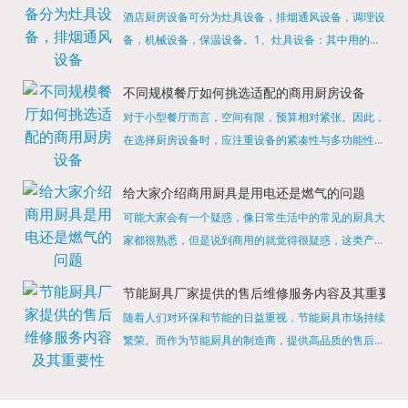
酒店厨房设备可分为灶具设备，排烟通风设备，调理设
备，机械设备，保温设备。1、灶具设备：其中用的较
多的就是燃气，电热等，所以灶具设备肯定是一定不可
缺少的，经过相关检测证明的合格设备才能进行使用，
不同规模餐厅如何挑选适配的商用厨房设备
现如今，...
对于小型餐厅而言，空间有限，预算相对紧张。因此，
在选择厨房设备时，应注重设备的紧凑性与多功能性。
例如，可以选择集烤箱、蒸箱、微波炉于一体的多功能
烹饪设备，既能节省空间，又能满足多样化的烹饪需
给大家介绍商用厨具是用电还是燃气的问题
求。同时，...
可能大家会有一个疑惑，像日常生活中的常见的厨具大
家都很熟悉，但是说到商用的就觉得很疑惑，这类产品
为什么叫商用厨具？难道家里的是家用的，像那些大酒
店用的就是商用的吗?还真别说，真被大家猜对了，这
节能厨具厂家提供的售后维修服务内容及其重要性
类产品就...
随着人们对环保和节能的日益重视，节能厨具市场持续
繁荣。而作为节能厨具的制造商，提供高品质的售后维
修服务是提升品牌形象和客户满意度的重要一环。提供
产品安装服务是售后维修的基础。对于新购买的节能厨