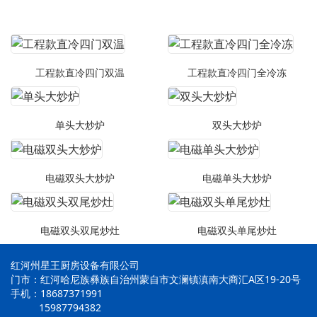
工程款直冷四门双温
工程款直冷四门全冷冻
单头大炒炉
双头大炒炉
电磁双头大炒炉
电磁单头大炒炉
电磁双头双尾炒灶
电磁双头单尾炒灶
红河州星王厨房设备有限公司
门市：红河哈尼族彝族自治州蒙自市文澜镇滇南大商汇A区19-20号
手机：18687371991
15987794382