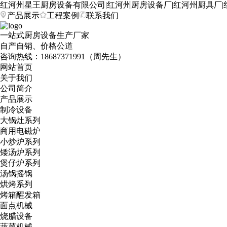
红河州星王厨房设备有限公司|红河州厨房设备厂|红河州厨具厂|
产品展示
工程案例
联系我们
一站式厨房设备生产厂家
自产自销、价格公道
咨询热线：
18687371991（周先生）
网站首页
关于我们
公司简介
产品展示
制冷设备
大锅灶系列
商用电磁炉
小炒炉系列
矮汤炉系列
煲仔炉系列
汤锅摇锅
烘烤系列
烤箱醒发箱
面点机械
烧腊设备
蔬菜机械