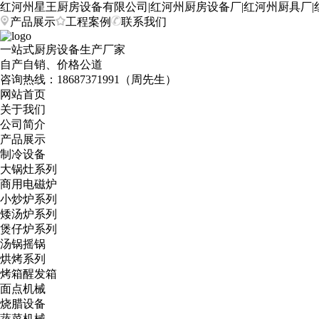
红河州星王厨房设备有限公司|红河州厨房设备厂|红河州厨具厂|
产品展示
工程案例
联系我们
一站式厨房设备生产厂家
自产自销、价格公道
咨询热线：
18687371991（周先生）
网站首页
关于我们
公司简介
产品展示
制冷设备
大锅灶系列
商用电磁炉
小炒炉系列
矮汤炉系列
煲仔炉系列
汤锅摇锅
烘烤系列
烤箱醒发箱
面点机械
烧腊设备
蔬菜机械