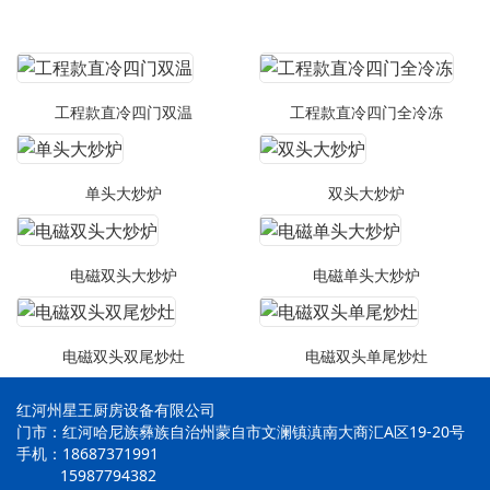
工程款直冷四门双温
工程款直冷四门全冷冻
单头大炒炉
双头大炒炉
电磁双头大炒炉
电磁单头大炒炉
电磁双头双尾炒灶
电磁双头单尾炒灶
红河州星王厨房设备有限公司
门市：红河哈尼族彝族自治州蒙自市文澜镇滇南大商汇A区19-20号
手机：18687371991
15987794382