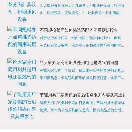
酒店厨房设备可分为灶具设备，排烟通风设备，调理设
备，机械设备，保温设备。1、灶具设备：其中用的较
多的就是燃气，电热等，所以灶具设备肯定是一定不可
缺少的，经过相关检测证明的合格设备才能进行使用，
不同规模餐厅如何挑选适配的商用厨房设备
现如今，...
对于小型餐厅而言，空间有限，预算相对紧张。因此，
在选择厨房设备时，应注重设备的紧凑性与多功能性。
例如，可以选择集烤箱、蒸箱、微波炉于一体的多功能
烹饪设备，既能节省空间，又能满足多样化的烹饪需
给大家介绍商用厨具是用电还是燃气的问题
求。同时，...
可能大家会有一个疑惑，像日常生活中的常见的厨具大
家都很熟悉，但是说到商用的就觉得很疑惑，这类产品
为什么叫商用厨具？难道家里的是家用的，像那些大酒
店用的就是商用的吗?还真别说，真被大家猜对了，这
节能厨具厂家提供的售后维修服务内容及其重要性
类产品就...
随着人们对环保和节能的日益重视，节能厨具市场持续
繁荣。而作为节能厨具的制造商，提供高品质的售后维
修服务是提升品牌形象和客户满意度的重要一环。提供
产品安装服务是售后维修的基础。对于新购买的节能厨