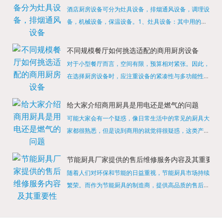
酒店厨房设备可分为灶具设备，排烟通风设备，调理设
备，机械设备，保温设备。1、灶具设备：其中用的较
多的就是燃气，电热等，所以灶具设备肯定是一定不可
缺少的，经过相关检测证明的合格设备才能进行使用，
不同规模餐厅如何挑选适配的商用厨房设备
现如今，...
对于小型餐厅而言，空间有限，预算相对紧张。因此，
在选择厨房设备时，应注重设备的紧凑性与多功能性。
例如，可以选择集烤箱、蒸箱、微波炉于一体的多功能
烹饪设备，既能节省空间，又能满足多样化的烹饪需
给大家介绍商用厨具是用电还是燃气的问题
求。同时，...
可能大家会有一个疑惑，像日常生活中的常见的厨具大
家都很熟悉，但是说到商用的就觉得很疑惑，这类产品
为什么叫商用厨具？难道家里的是家用的，像那些大酒
店用的就是商用的吗?还真别说，真被大家猜对了，这
节能厨具厂家提供的售后维修服务内容及其重要性
类产品就...
随着人们对环保和节能的日益重视，节能厨具市场持续
繁荣。而作为节能厨具的制造商，提供高品质的售后维
修服务是提升品牌形象和客户满意度的重要一环。提供
产品安装服务是售后维修的基础。对于新购买的节能厨