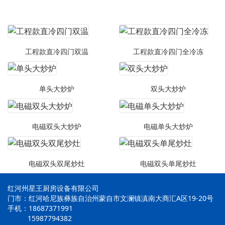
工程款直冷四门双温
工程款直冷四门全冷冻
单头大炒炉
双头大炒炉
电磁双头大炒炉
电磁单头大炒炉
电磁双头双尾炒灶
电磁双头单尾炒灶
红河州星王厨房设备有限公司
门市：红河哈尼族彝族自治州蒙自市文澜镇滇南大商汇A区19-20号
手机：18687371991
15987794382