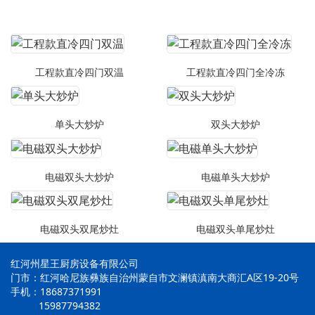
工程款直冷四门双温
工程款直冷四门全冷冻
单头大炒炉
双头大炒炉
电磁双头大炒炉
电磁单头大炒炉
电磁双头双尾炒灶
电磁双头单尾炒灶
红河州星王厨房设备有限公司
门市：红河哈尼族彝族自治州蒙自市文澜镇滇南大商汇A区19-20号
手机：18687371991
15987794382