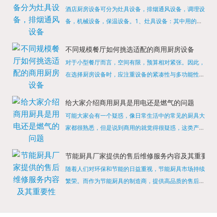
酒店厨房设备可分为灶具设备，排烟通风设备，调理设
备，机械设备，保温设备。1、灶具设备：其中用的较
多的就是燃气，电热等，所以灶具设备肯定是一定不可
缺少的，经过相关检测证明的合格设备才能进行使用，
不同规模餐厅如何挑选适配的商用厨房设备
现如今，...
对于小型餐厅而言，空间有限，预算相对紧张。因此，
在选择厨房设备时，应注重设备的紧凑性与多功能性。
例如，可以选择集烤箱、蒸箱、微波炉于一体的多功能
烹饪设备，既能节省空间，又能满足多样化的烹饪需
给大家介绍商用厨具是用电还是燃气的问题
求。同时，...
可能大家会有一个疑惑，像日常生活中的常见的厨具大
家都很熟悉，但是说到商用的就觉得很疑惑，这类产品
为什么叫商用厨具？难道家里的是家用的，像那些大酒
店用的就是商用的吗?还真别说，真被大家猜对了，这
节能厨具厂家提供的售后维修服务内容及其重要性
类产品就...
随着人们对环保和节能的日益重视，节能厨具市场持续
繁荣。而作为节能厨具的制造商，提供高品质的售后维
修服务是提升品牌形象和客户满意度的重要一环。提供
产品安装服务是售后维修的基础。对于新购买的节能厨