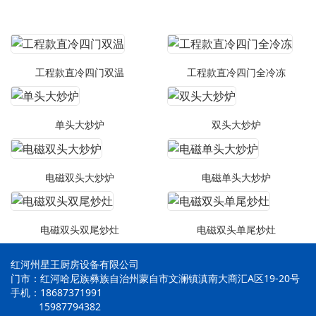
工程款直冷四门双温
工程款直冷四门全冷冻
单头大炒炉
双头大炒炉
电磁双头大炒炉
电磁单头大炒炉
电磁双头双尾炒灶
电磁双头单尾炒灶
红河州星王厨房设备有限公司
门市：红河哈尼族彝族自治州蒙自市文澜镇滇南大商汇A区19-20号
手机：18687371991
15987794382