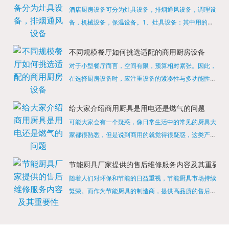
酒店厨房设备可分为灶具设备，排烟通风设备，调理设
备，机械设备，保温设备。1、灶具设备：其中用的较
多的就是燃气，电热等，所以灶具设备肯定是一定不可
缺少的，经过相关检测证明的合格设备才能进行使用，
不同规模餐厅如何挑选适配的商用厨房设备
现如今，...
对于小型餐厅而言，空间有限，预算相对紧张。因此，
在选择厨房设备时，应注重设备的紧凑性与多功能性。
例如，可以选择集烤箱、蒸箱、微波炉于一体的多功能
烹饪设备，既能节省空间，又能满足多样化的烹饪需
给大家介绍商用厨具是用电还是燃气的问题
求。同时，...
可能大家会有一个疑惑，像日常生活中的常见的厨具大
家都很熟悉，但是说到商用的就觉得很疑惑，这类产品
为什么叫商用厨具？难道家里的是家用的，像那些大酒
店用的就是商用的吗?还真别说，真被大家猜对了，这
节能厨具厂家提供的售后维修服务内容及其重要性
类产品就...
随着人们对环保和节能的日益重视，节能厨具市场持续
繁荣。而作为节能厨具的制造商，提供高品质的售后维
修服务是提升品牌形象和客户满意度的重要一环。提供
产品安装服务是售后维修的基础。对于新购买的节能厨