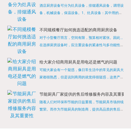
酒店厨房设备可分为灶具设备，排烟通风设备，调理设
备，机械设备，保温设备。1、灶具设备：其中用的较
多的就是燃气，电热等，所以灶具设备肯定是一定不可
缺少的，经过相关检测证明的合格设备才能进行使用，
不同规模餐厅如何挑选适配的商用厨房设备
现如今，...
对于小型餐厅而言，空间有限，预算相对紧张。因此，
在选择厨房设备时，应注重设备的紧凑性与多功能性。
例如，可以选择集烤箱、蒸箱、微波炉于一体的多功能
烹饪设备，既能节省空间，又能满足多样化的烹饪需
给大家介绍商用厨具是用电还是燃气的问题
求。同时，...
可能大家会有一个疑惑，像日常生活中的常见的厨具大
家都很熟悉，但是说到商用的就觉得很疑惑，这类产品
为什么叫商用厨具？难道家里的是家用的，像那些大酒
店用的就是商用的吗?还真别说，真被大家猜对了，这
节能厨具厂家提供的售后维修服务内容及其重要性
类产品就...
随着人们对环保和节能的日益重视，节能厨具市场持续
繁荣。而作为节能厨具的制造商，提供高品质的售后维
修服务是提升品牌形象和客户满意度的重要一环。提供
产品安装服务是售后维修的基础。对于新购买的节能厨