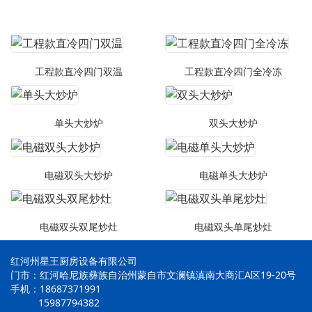
工程款直冷四门双温
工程款直冷四门全冷冻
单头大炒炉
双头大炒炉
电磁双头大炒炉
电磁单头大炒炉
电磁双头双尾炒灶
电磁双头单尾炒灶
红河州星王厨房设备有限公司
门市：红河哈尼族彝族自治州蒙自市文澜镇滇南大商汇A区19-20号
手机：18687371991
15987794382