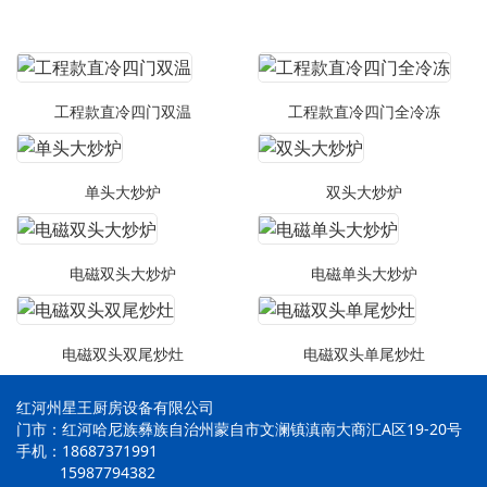
工程款直冷四门双温
工程款直冷四门全冷冻
单头大炒炉
双头大炒炉
电磁双头大炒炉
电磁单头大炒炉
电磁双头双尾炒灶
电磁双头单尾炒灶
红河州星王厨房设备有限公司
门市：红河哈尼族彝族自治州蒙自市文澜镇滇南大商汇A区19-20号
手机：18687371991
15987794382