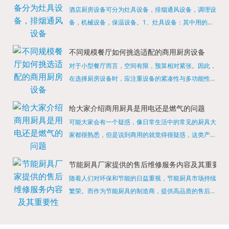
酒店厨房设备可分为灶具设备，排烟通风设备，调理设
备，机械设备，保温设备。1、灶具设备：其中用的较
多的就是燃气，电热等，所以灶具设备肯定是一定不可
缺少的，经过相关检测证明的合格设备才能进行使用，
不同规模餐厅如何挑选适配的商用厨房设备
现如今，...
对于小型餐厅而言，空间有限，预算相对紧张。因此，
在选择厨房设备时，应注重设备的紧凑性与多功能性。
例如，可以选择集烤箱、蒸箱、微波炉于一体的多功能
烹饪设备，既能节省空间，又能满足多样化的烹饪需
给大家介绍商用厨具是用电还是燃气的问题
求。同时，...
可能大家会有一个疑惑，像日常生活中的常见的厨具大
家都很熟悉，但是说到商用的就觉得很疑惑，这类产品
为什么叫商用厨具？难道家里的是家用的，像那些大酒
店用的就是商用的吗?还真别说，真被大家猜对了，这
节能厨具厂家提供的售后维修服务内容及其重要性
类产品就...
随着人们对环保和节能的日益重视，节能厨具市场持续
繁荣。而作为节能厨具的制造商，提供高品质的售后维
修服务是提升品牌形象和客户满意度的重要一环。提供
产品安装服务是售后维修的基础。对于新购买的节能厨