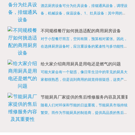
酒店厨房设备可分为灶具设备，排烟通风设备，调理设
备，机械设备，保温设备。1、灶具设备：其中用的较
多的就是燃气，电热等，所以灶具设备肯定是一定不可
缺少的，经过相关检测证明的合格设备才能进行使用，
不同规模餐厅如何挑选适配的商用厨房设备
现如今，...
对于小型餐厅而言，空间有限，预算相对紧张。因此，
在选择厨房设备时，应注重设备的紧凑性与多功能性。
例如，可以选择集烤箱、蒸箱、微波炉于一体的多功能
烹饪设备，既能节省空间，又能满足多样化的烹饪需
给大家介绍商用厨具是用电还是燃气的问题
求。同时，...
可能大家会有一个疑惑，像日常生活中的常见的厨具大
家都很熟悉，但是说到商用的就觉得很疑惑，这类产品
为什么叫商用厨具？难道家里的是家用的，像那些大酒
店用的就是商用的吗?还真别说，真被大家猜对了，这
节能厨具厂家提供的售后维修服务内容及其重要性
类产品就...
随着人们对环保和节能的日益重视，节能厨具市场持续
繁荣。而作为节能厨具的制造商，提供高品质的售后维
修服务是提升品牌形象和客户满意度的重要一环。提供
产品安装服务是售后维修的基础。对于新购买的节能厨