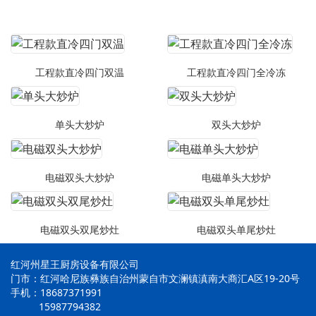
工程款直冷四门双温
工程款直冷四门全冷冻
单头大炒炉
双头大炒炉
电磁双头大炒炉
电磁单头大炒炉
电磁双头双尾炒灶
电磁双头单尾炒灶
红河州星王厨房设备有限公司
门市：红河哈尼族彝族自治州蒙自市文澜镇滇南大商汇A区19-20号
手机：18687371991
15987794382