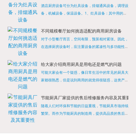
酒店厨房设备可分为灶具设备，排烟通风设备，调理设
备，机械设备，保温设备。1、灶具设备：其中用的较
多的就是燃气，电热等，所以灶具设备肯定是一定不可
缺少的，经过相关检测证明的合格设备才能进行使用，
不同规模餐厅如何挑选适配的商用厨房设备
现如今，...
对于小型餐厅而言，空间有限，预算相对紧张。因此，
在选择厨房设备时，应注重设备的紧凑性与多功能性。
例如，可以选择集烤箱、蒸箱、微波炉于一体的多功能
烹饪设备，既能节省空间，又能满足多样化的烹饪需
给大家介绍商用厨具是用电还是燃气的问题
求。同时，...
可能大家会有一个疑惑，像日常生活中的常见的厨具大
家都很熟悉，但是说到商用的就觉得很疑惑，这类产品
为什么叫商用厨具？难道家里的是家用的，像那些大酒
店用的就是商用的吗?还真别说，真被大家猜对了，这
节能厨具厂家提供的售后维修服务内容及其重要性
类产品就...
随着人们对环保和节能的日益重视，节能厨具市场持续
繁荣。而作为节能厨具的制造商，提供高品质的售后维
修服务是提升品牌形象和客户满意度的重要一环。提供
产品安装服务是售后维修的基础。对于新购买的节能厨