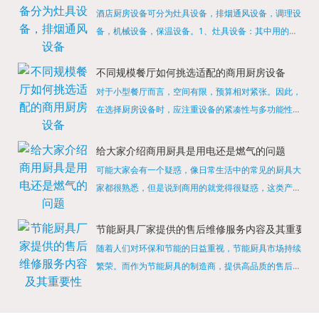
酒店厨房设备可分为灶具设备，排烟通风设备，调理设
备，机械设备，保温设备。1、灶具设备：其中用的较
多的就是燃气，电热等，所以灶具设备肯定是一定不可
缺少的，经过相关检测证明的合格设备才能进行使用，
不同规模餐厅如何挑选适配的商用厨房设备
现如今，...
对于小型餐厅而言，空间有限，预算相对紧张。因此，
在选择厨房设备时，应注重设备的紧凑性与多功能性。
例如，可以选择集烤箱、蒸箱、微波炉于一体的多功能
烹饪设备，既能节省空间，又能满足多样化的烹饪需
给大家介绍商用厨具是用电还是燃气的问题
求。同时，...
可能大家会有一个疑惑，像日常生活中的常见的厨具大
家都很熟悉，但是说到商用的就觉得很疑惑，这类产品
为什么叫商用厨具？难道家里的是家用的，像那些大酒
店用的就是商用的吗?还真别说，真被大家猜对了，这
节能厨具厂家提供的售后维修服务内容及其重要性
类产品就...
随着人们对环保和节能的日益重视，节能厨具市场持续
繁荣。而作为节能厨具的制造商，提供高品质的售后维
修服务是提升品牌形象和客户满意度的重要一环。提供
产品安装服务是售后维修的基础。对于新购买的节能厨