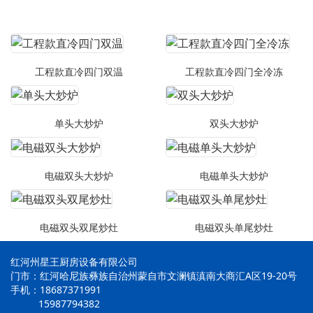
工程款直冷四门双温
工程款直冷四门全冷冻
单头大炒炉
双头大炒炉
电磁双头大炒炉
电磁单头大炒炉
电磁双头双尾炒灶
电磁双头单尾炒灶
红河州星王厨房设备有限公司
门市：红河哈尼族彝族自治州蒙自市文澜镇滇南大商汇A区19-20号
手机：18687371991
15987794382