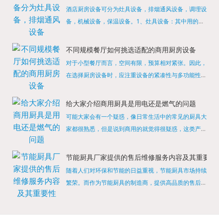
酒店厨房设备可分为灶具设备，排烟通风设备，调理设
备，机械设备，保温设备。1、灶具设备：其中用的较
多的就是燃气，电热等，所以灶具设备肯定是一定不可
缺少的，经过相关检测证明的合格设备才能进行使用，
不同规模餐厅如何挑选适配的商用厨房设备
现如今，...
对于小型餐厅而言，空间有限，预算相对紧张。因此，
在选择厨房设备时，应注重设备的紧凑性与多功能性。
例如，可以选择集烤箱、蒸箱、微波炉于一体的多功能
烹饪设备，既能节省空间，又能满足多样化的烹饪需
给大家介绍商用厨具是用电还是燃气的问题
求。同时，...
可能大家会有一个疑惑，像日常生活中的常见的厨具大
家都很熟悉，但是说到商用的就觉得很疑惑，这类产品
为什么叫商用厨具？难道家里的是家用的，像那些大酒
店用的就是商用的吗?还真别说，真被大家猜对了，这
节能厨具厂家提供的售后维修服务内容及其重要性
类产品就...
随着人们对环保和节能的日益重视，节能厨具市场持续
繁荣。而作为节能厨具的制造商，提供高品质的售后维
修服务是提升品牌形象和客户满意度的重要一环。提供
产品安装服务是售后维修的基础。对于新购买的节能厨