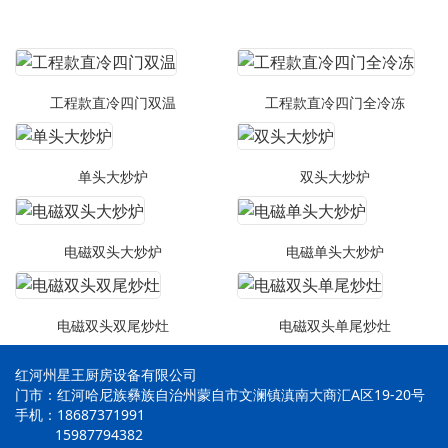
工程款直冷四门双温
工程款直冷四门全冷冻
单头大炒炉
双头大炒炉
电磁双头大炒炉
电磁单头大炒炉
电磁双头双尾炒灶
电磁双头单尾炒灶
红河州星王厨房设备有限公司
门市：红河哈尼族彝族自治州蒙自市文澜镇滇南大商汇A区19-20号
手机：18687371991
15987794382