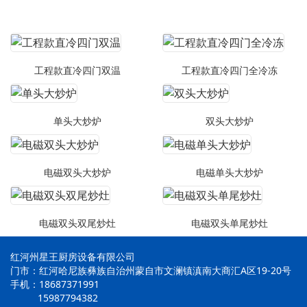
工程款直冷四门双温
工程款直冷四门全冷冻
单头大炒炉
双头大炒炉
电磁双头大炒炉
电磁单头大炒炉
电磁双头双尾炒灶
电磁双头单尾炒灶
红河州星王厨房设备有限公司
门市：红河哈尼族彝族自治州蒙自市文澜镇滇南大商汇A区19-20号
手机：18687371991
15987794382