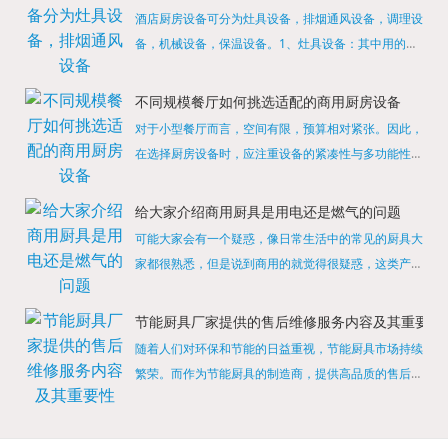
酒店厨房设备可分为灶具设备，排烟通风设备，调理设
备，机械设备，保温设备。1、灶具设备：其中用的较
多的就是燃气，电热等，所以灶具设备肯定是一定不可
缺少的，经过相关检测证明的合格设备才能进行使用，
不同规模餐厅如何挑选适配的商用厨房设备
现如今，...
对于小型餐厅而言，空间有限，预算相对紧张。因此，
在选择厨房设备时，应注重设备的紧凑性与多功能性。
例如，可以选择集烤箱、蒸箱、微波炉于一体的多功能
烹饪设备，既能节省空间，又能满足多样化的烹饪需
给大家介绍商用厨具是用电还是燃气的问题
求。同时，...
可能大家会有一个疑惑，像日常生活中的常见的厨具大
家都很熟悉，但是说到商用的就觉得很疑惑，这类产品
为什么叫商用厨具？难道家里的是家用的，像那些大酒
店用的就是商用的吗?还真别说，真被大家猜对了，这
节能厨具厂家提供的售后维修服务内容及其重要性
类产品就...
随着人们对环保和节能的日益重视，节能厨具市场持续
繁荣。而作为节能厨具的制造商，提供高品质的售后维
修服务是提升品牌形象和客户满意度的重要一环。提供
产品安装服务是售后维修的基础。对于新购买的节能厨