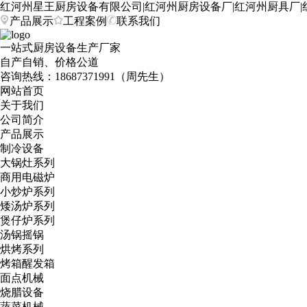
红河州星王厨房设备有限公司|红河州厨房设备厂|红河州厨具厂|
产品展示
工程案例
联系我们
一站式厨房设备生产厂家
自产自销、价格公道
咨询热线：
18687371991（周先生）
网站首页
关于我们
公司简介
产品展示
制冷设备
大锅灶系列
商用电磁炉
小炒炉系列
矮汤炉系列
煲仔炉系列
汤锅摇锅
烘烤系列
烤箱醒发箱
面点机械
烧腊设备
蔬菜机械