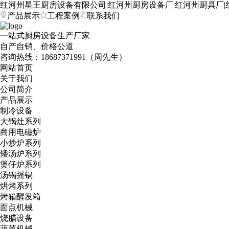
红河州星王厨房设备有限公司|红河州厨房设备厂|红河州厨具厂|
产品展示
工程案例
联系我们
一站式厨房设备生产厂家
自产自销、价格公道
咨询热线：
18687371991（周先生）
网站首页
关于我们
公司简介
产品展示
制冷设备
大锅灶系列
商用电磁炉
小炒炉系列
矮汤炉系列
煲仔炉系列
汤锅摇锅
烘烤系列
烤箱醒发箱
面点机械
烧腊设备
蔬菜机械